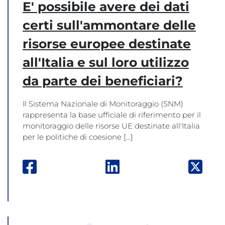
E' possibile avere dei dati
certi sull'ammontare delle
risorse europee destinate
all'Italia e sul loro utilizzo
da parte dei beneficiari?
Il Sistema Nazionale di Monitoraggio (SNM)
rappresenta la base ufficiale di riferimento per il
monitoraggio delle risorse UE destinate all'Italia
per le politiche di coesione [...]
Facebook: apre una nuova finestra
Linkedin: apre una nuova
Twitt