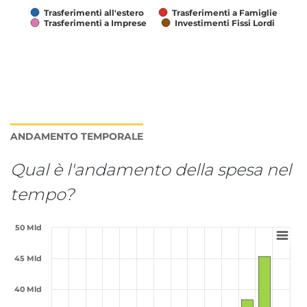
Trasferimenti all'estero
Trasferimenti a Famiglie
Trasferimenti a Imprese
Investimenti Fissi Lordi
Fine lettura grafico.
ANDAMENTO TEMPORALE
Qual è l'andamento della spesa nel
tempo?
Grafico interattivo per: Andamento te
50 Mld
Grafico a barra 14 barre
45 Mld
Visualizza come tabella dati, Grafico interattivo per:
Il grafico ha 1 visualizzazione dell'asse X categories.
40 Mld
Il grafico ha 1 visualizzazione dell'asse Y values. Ran