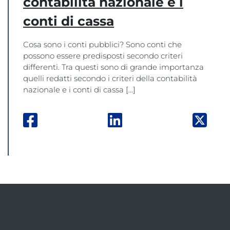
contabilità nazionale e i
conti di cassa
Cosa sono i conti pubblici? Sono conti che
possono essere predisposti secondo criteri
differenti. Tra questi sono di grande importanza
quelli redatti secondo i criteri della contabilità
nazionale e i conti di cassa [...]
Facebook: apre una nuova finestra
Linkedin: apre una nuova
Twitt