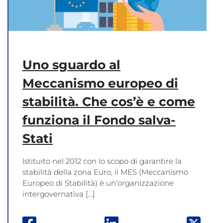
Uno sguardo al
Meccanismo europeo di
stabilità. Che cos’è e come
funziona il Fondo salva-
Stati
Istituito nel 2012 con lo scopo di garantire la
stabilità della zona Euro, il MES (Meccanismo
Europeo di Stabilità) è un’organizzazione
intergovernativa [...]
Facebook: apre una nuova finestra
Linkedin: apre una nuova
Twitt