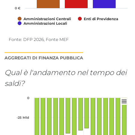
0 €
Amministrazioni Centrali
Enti di Previdenza
Amministrazioni Locali
Fine lettura grafico.
Fonte: DFP 2026, Fonte MEF
AGGREGATI DI FINANZA PUBBLICA
Qual è l'andamento nel tempo dei
saldi?
Grafico interattivo per: Andamento te
0
Grafico a barra 15 barre
-25 Mld
Il grafico ha 1 visualizzazione dell'asse X categories.
Il grafico ha 1 visualizzazione dell'asse Y Fabbisogno di 