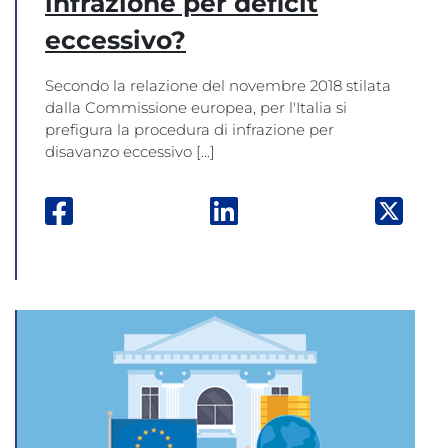
infrazione per deficit
eccessivo?
Secondo la relazione del novembre 2018 stilata
dalla Commissione europea, per l'Italia si
prefigura la procedura di infrazione per
disavanzo eccessivo [...]
Facebook: apre una nuova finestra
Linkedin: apre una nuova
Twitt