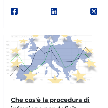
Facebook: apre una nuova finestra
Linkedin: apre una nuova
Twitt
Che cos'è la procedura di