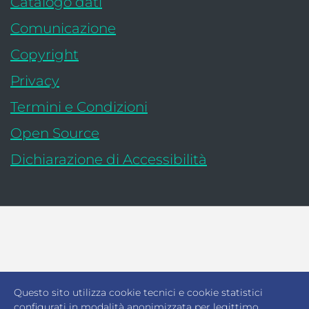
: apre una nuova finestra
Catalogo dati
Comunicazione
Copyright
Privacy
Termini e Condizioni
Open Source
- link esterno:
Dichiarazione di Accessibilità
Ministero dell’Economia e delle Finanze - 
Ragioneria Generale d
Questo sito utilizza cookie tecnici e cookie statistici
configurati in modalità anonimizzata per legittimo