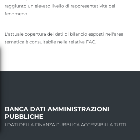
raggiunto un elevato livello di rappresentatività del
fenomeno.
L'attuale copertura dei dati di bilancio esposti nell'area
tematica è
consultabile nella relativa FAQ
.
INFORMAZIONI SU
BANCA
DATI
AMMINISTRAZIONI
PUBBLICHE
I DATI DELLA FINANZA PUBBLICA ACCESSIBILI A TUTTI