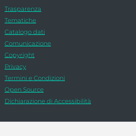
Trasparenza
Tematiche
: apre una nuova finestra
Catalogo dati
Comunicazione
Copyright
Privacy
Termini e Condizioni
Open Source
- link esterno:
Dichiarazione di Accessibilità