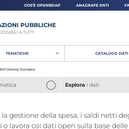
COS'È OPENBDAP
ANAGRAFE ENTI
F
P
ZIONI
I DATI DELLA FINANZA
PUBBLICHE
SSIBILI A TUTTI
TEMATICHE
CATALOGO DATI
CATALOG
o dell'Unione Europea
ilancio dell'Unione Europea
ematica
Esplora
i dati
 la gestione della spesa, i saldi netti d
i o lavora coi dati open sulla base delle