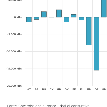
5.000 Mln
0 Mln
-5.000 Mln
-10.000 Mln
-15.000 Mln
-20.000 Mln
AT
BE
BG
CY
HR
DK
EE
FI
FR
DE
GR
Fine lettura grafico.
Fonte: Commissione europea – dati di consuntivo