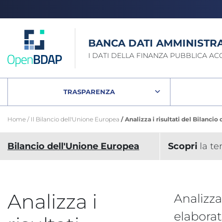
OPENBDA
BANCA
DATI
AMMINISTRA
I DATI DELLA FINANZA PUBBLICA ACCE
Menu principale
TRASPARENZA
Home
Il Bilancio dell'Unione Europea
Analizza i risultati del Bilanci
Analizza i risultati del B
Bilancio dell'Unione Europea
Scopri
la t
Analizza i
Analizza
elaborat