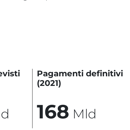
visti
Pagamenti definitivi
(2021)
1
6
8
ld
Mld