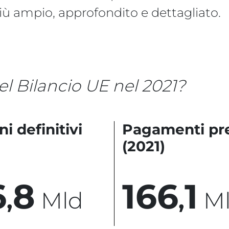
più ampio, approfondito e dettagliato.
l Bilancio UE nel 2021?
i definitivi
Pagamenti pre
(2021)
6
8
1
6
6
1
,
Mld
,
M