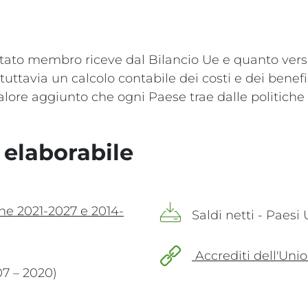
 Stato membro riceve dal Bilancio Ue e quanto vers
 tuttavia un calcolo contabile dei costi e dei benefi
lore aggiunto che ogni Paese trae dalle politiche 
 elaborabile
- xlsx: download file
ne 2021-2027 e 2014-
Saldi netti - Paesi
- xlsx: download file
Accrediti dell'Unio
07 – 2020)
- link esterno: apre una