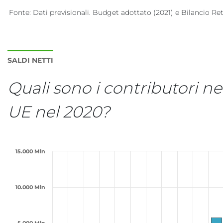
Fonte: Dati previsionali. Budget adottato (2021) e Bilancio Rettif
SALDI NETTI
Quali sono i contributori net
UE nel 2020?
Grafico interattivo per: Contributori n
15.000 Mln
Grafico a barra 28 barre
Visualizza come tabella dati, Grafico interattivo per: Co
10.000 Mln
Il grafico ha 1 visualizzazione dell'asse X categories.
Il grafico ha 1 visualizzazione dell'asse Y values. Range