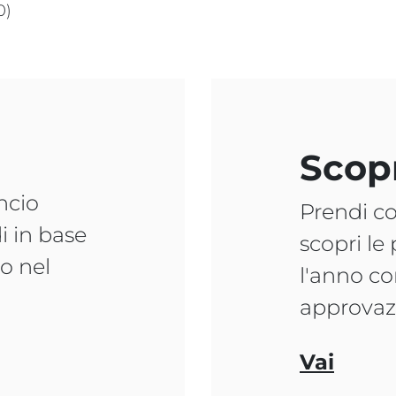
0)
Scop
ncio
Prendi co
i in base
scopri le
to nel
l'anno co
approvaz
Vai