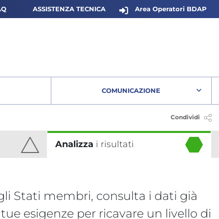
Are
AQ
ASSISTENZA TECNICA
Area Operatori BDAP
 PUBBLICA ACCESSIBILI 
COMUNICAZIONE
O DATI - COLLEGAMENTO A SITO ESTERNO - APERTURE IN NU
Condividi
Analizza
i risultati
egli Stati membri, consulta i dati già
 tue esigenze per ricavare un livello di