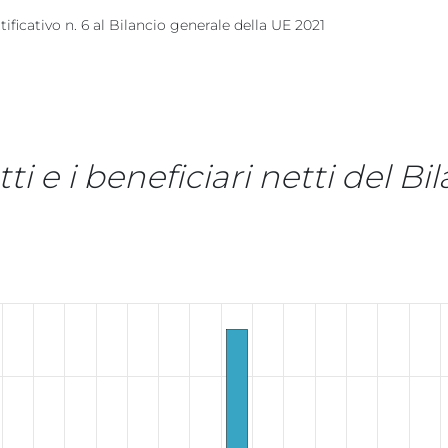
icativo n. 6 al Bilancio generale della UE 2021​​​
ti e i beneficiari netti del Bi
etti e i beneficiari netti del Bilancio U
ntributori netti e i beneficiari netti del Bilancio UE nel 20
: -20000 a 15000