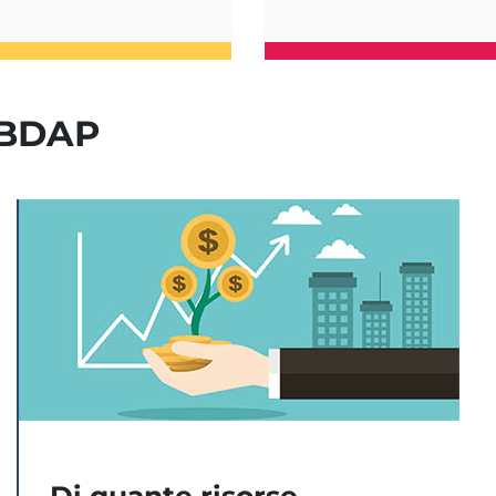
enBDAP
Di quante risorse