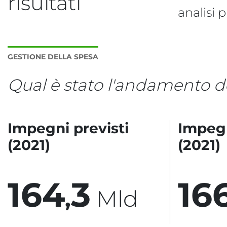
risultati
analisi 
GESTIONE DELLA SPESA
Qual è stato l'andamento de
Impegni previsti
Impegn
(2021)
(2021)
1
6
4
3
1
6
,
Mld