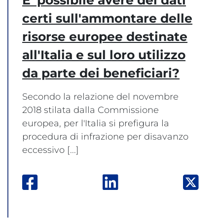
certi sull'ammontare delle
risorse europee destinate
all'Italia e sul loro utilizzo
da parte dei beneficiari?
Secondo la relazione del novembre
2018 stilata dalla Commissione
europea, per l'Italia si prefigura la
procedura di infrazione per disavanzo
eccessivo [...]
va finestra
ter: apre una nuova finestra
Facebook: apre una nuova finestra
Linkedin: apre una nuo
Twit