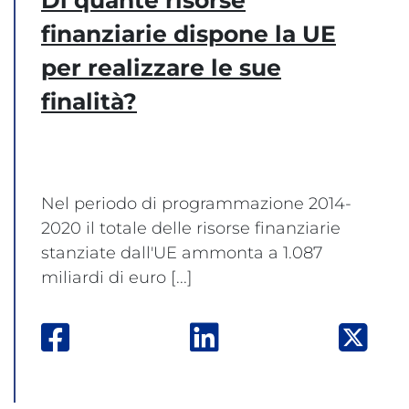
finanziarie dispone la UE
per realizzare le sue
finalità?
Nel periodo di programmazione 2014-
2020 il totale delle risorse finanziarie
stanziate dall'UE ammonta a 1.087
miliardi di euro [...]
va finestra
ter: apre una nuova finestra
Facebook: apre una nuova finestra
Linkedin: apre una nuo
Twit