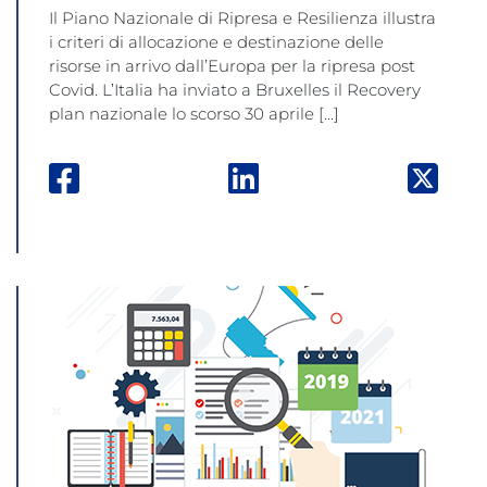
Il Piano Nazionale di Ripresa e Resilienza illustra
i criteri di allocazione e destinazione delle
risorse in arrivo dall’Europa per la ripresa post
Covid. L’Italia ha inviato a Bruxelles il Recovery
plan nazionale lo scorso 30 aprile [...]
Facebook: apre una nuova finestra
Linkedin: apre una nuova
Twitt