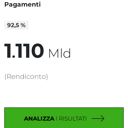
Pagamenti
92,5
%
1
1
1
0
.
Mld
(Rendiconto)
ANALIZZA
I RISULTATI