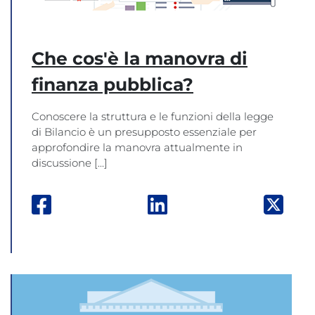
Che cos'è la manovra di
finanza pubblica?
Conoscere la struttura e le funzioni della legge
di Bilancio è un presupposto essenziale per
approfondire la manovra attualmente in
discussione [...]
Facebook: apre una nuova finestra
Linkedin: apre una nuova
Twitt