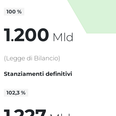
100
%
1
2
0
0
.
Mld
(Legge di Bilancio)
Stanziamenti definitivi
102,3
%
1
2
2
7