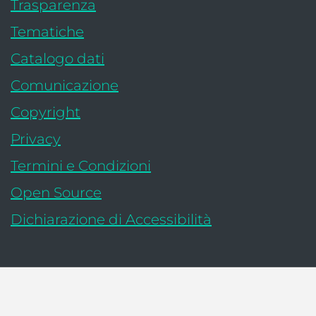
Trasparenza
Tematiche
: apre una nuova finestra
Catalogo dati
Comunicazione
Copyright
Privacy
Termini e Condizioni
Open Source
- link esterno:
Dichiarazione di Accessibilità
Ministero dell’Economia e delle Finanze - 
Ragioneria Generale d